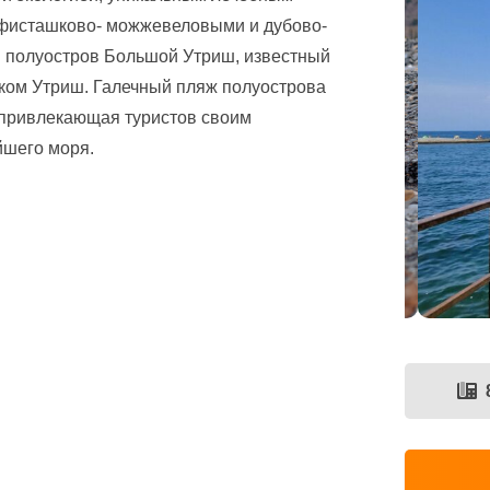
 фисташково- можжевеловыми и дубово-
ся полуостров Большой Утриш, известный
ком Утриш. Галечный пляж полуострова
привлекающая туристов своим
йшего моря.