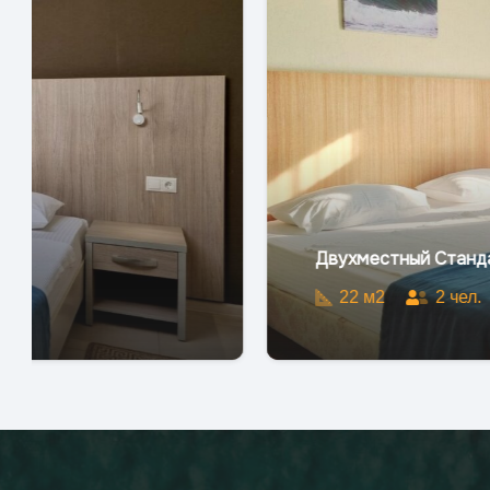
Двухместный Стандарт DBL (с балконом)
22
м2
2
чел.