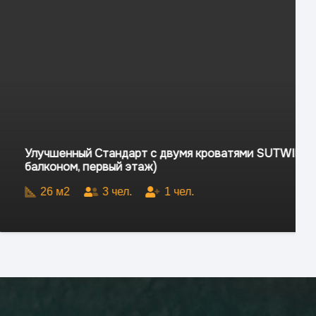
т с двумя кроватями SUTWIN PROMO (с
аж)
1
чел.