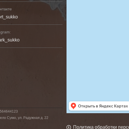
нтакте
rt_sukko
egram:
ark_sukko
6564644123
ло Сукко, ул. Радужная д. 22
Политика обработки пер