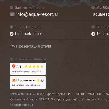
Электроная почта:
Мы ВКо
info@aqua-resort.ru
aquareso
Канал Telegram:
Чат Tel
heliopark_sukko
heliop
Презентация отеля
Отзывы на Яндексе
Реквизиты: ООО «Каскад Курорт Сервис» ИНН 2301096797/ОГРН 107
Юридический адрес: 353407, РФ, Краснодарский край, Анапский р-он, се
Договор оферты