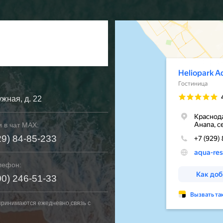
ужная, д. 22
 в чат MAX:
29) 84-85-233
лефон:
00) 246-51-33
принимаются ежедневно,связь с