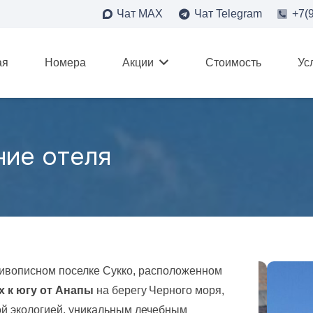
Чат MAX
Чат Telegram
+7(
ая
Номера
Акции
Стоимость
Ус
ние отеля
вописном поселке Сукко, расположенном
х к югу от Анапы
на берегу Черного моря,
ой экологией, уникальным лечебным