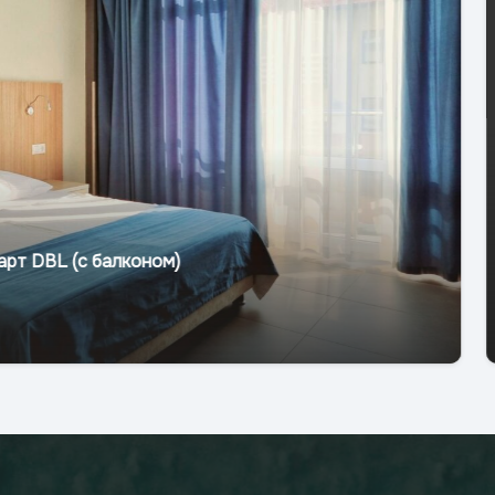
Улучшенный Стандар
балконом, первый эт
26
м2
3
чел.