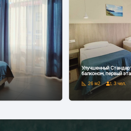
Улучшенный Стандар
балконом, первый эт
26
м2
3
чел.