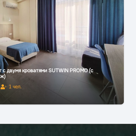
т с двумя кроватями SUTWIN PROMO (с
аж)
1
чел.