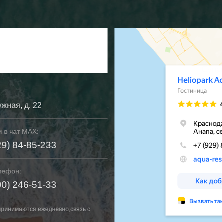
ужная, д. 22
 в чат MAX:
29) 84-85-233
лефон:
00) 246-51-33
принимаются ежедневно,связь с