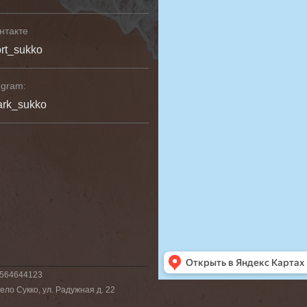
нтакте
rt_sukko
egram:
ark_sukko
6564644123
ло Сукко, ул. Радужная д. 22