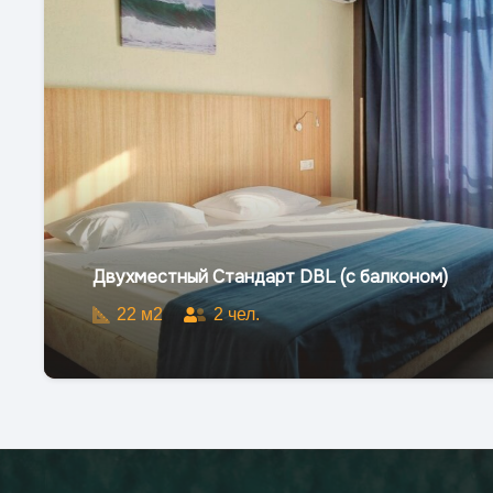
Двухместный Стандарт DBL (с балконом)
22
м2
2
чел.