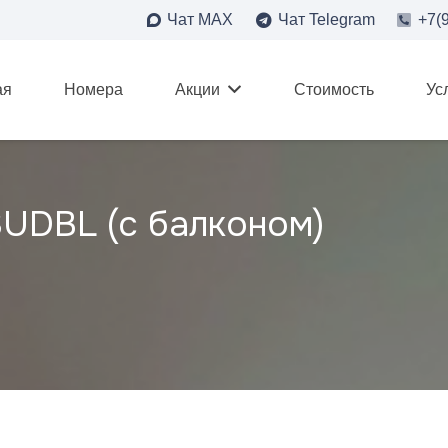
Чат MAX
Чат Telegram
+7(
ая
Номера
Акции
Стоимость
Ус
UDBL (с балконом)