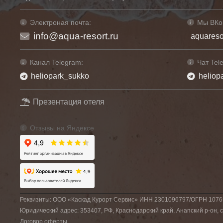
Электроная почта:
Мы ВКо
info@aqua-resort.ru
aquareso
Канал Telegram:
Чат Tel
heliopark_sukko
heliop
Презентация отеля
Отзывы на Яндексе
Реквизиты: ООО «Каскад Курорт Сервис» ИНН 2301096797/ОГРН 107
Юридический адрес: 353407, РФ, Краснодарский край, Анапский р-он, се
Договор оферты