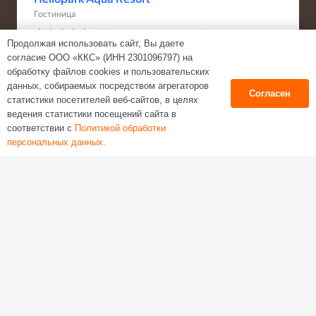
Продолжая использовать сайт, Вы даете
согласие ООО «ККС» (ИНН 2301096797) на
обработку файлов cookies и пользовательских
данных, собираемых посредством агрегаторов
Согласен
статистики посетителей веб-сайтов, в целях
ведения статистики посещений сайта в
соответствии с
Политикой обработки
персональных данных.
keyboard_arrow_up
Веб-студия Tezen
Политика обработки персональных данных
Пользовательское соглашение
Согласие на обработку персональных данных
Согласие на получение новостной рекламной
рассылки