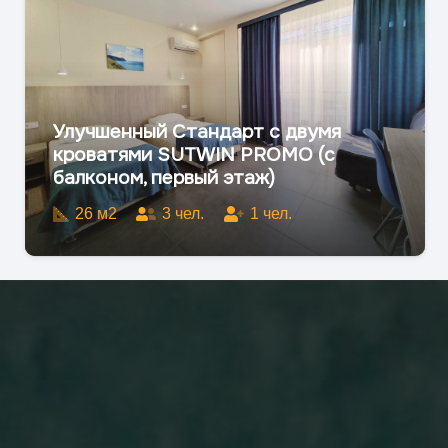
Улучшенный Стандарт с двумя
кроватями SUTWIN (с балконом)
26
м2
2
чел.
1
чел.