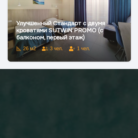
Улучшенный Стандарт с двумя
кроватями SUTWIN PROMO (с
балконом, первый этаж)
26
м2
3
чел.
1
чел.