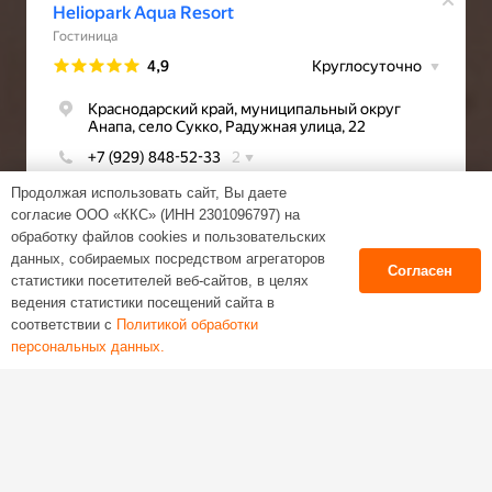
Продолжая использовать сайт, Вы даете
согласие ООО «ККС» (ИНН 2301096797) на
обработку файлов cookies и пользовательских
данных, собираемых посредством агрегаторов
Согласен
статистики посетителей веб-сайтов, в целях
ведения статистики посещений сайта в
соответствии с
Политикой обработки
Веб-студия Tezen
персональных данных.
Политика обработки персональных данных
Пользовательское соглашение
keyboard_arrow_up
Согласие на обработку персональных данных
Согласие на получение новостной рекламной
рассылки