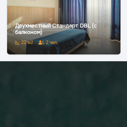
Двухместный Стандарт DBL (с
балконом)
22
м2
2
чел.