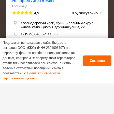
Продолжая использовать сайт, Вы даете
согласие ООО «ККС» (ИНН 2301096797) на
обработку файлов cookies и пользовательских
данных, собираемых посредством агрегаторов
Согласен
статистики посетителей веб-сайтов, в целях
ведения статистики посещений сайта в
соответствии с
Политикой обработки
Веб-студия Tezen
персональных данных.
Политика обработки персональных данных
Пользовательское соглашение
keyboard_arrow_up
Согласие на обработку персональных данных
Согласие на получение новостной рекламной
рассылки