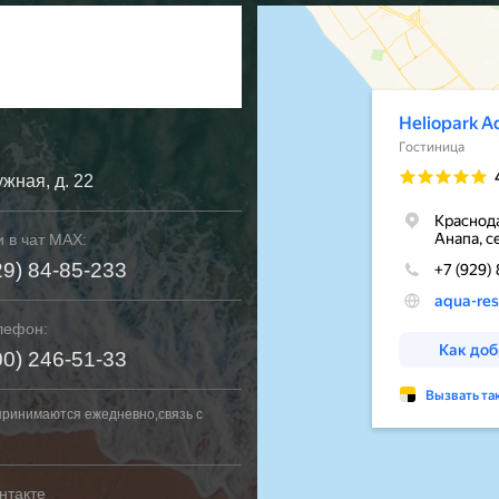
ужная, д. 22
 в чат MAX:
29) 84-85-233
лефон:
00) 246-51-33
принимаются ежедневно,связь с
нтакте