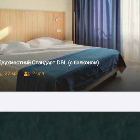
Улучшенный Стандар
балконом, первый эт
26
м2
3
чел.