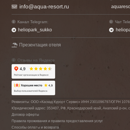
info@aqua-resort.ru
aquareso
Канал Telegram:
Чат Tel
heliopark_sukko
heliop
Презентация отеля
Отзывы на Яндексе
Реквизиты: ООО «Каскад Курорт Сервис» ИНН 2301096797/ОГРН 107
Юридический адрес: 353407, РФ, Краснодарский край, Анапский р-он, се
Договор оферты
Правила проживания и правила предоставления услуг
Способы оплаты и возврата