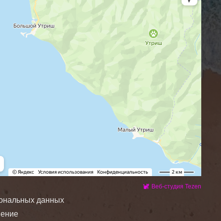
Веб-студия Tezen
сональных данных
шение