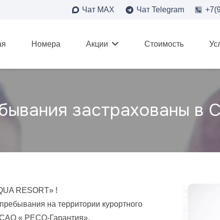
Чат MAX
Чат Telegram
+7(
ая
Номера
Акции
Стоимость
Ус
ебывания застрахованы в 
UA RESORT» !
 пребывания на территории курортного
САО « РЕСО-Гарантия».