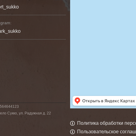
rt_sukko
egram:
ark_sukko
6564644123
ло Сукко, ул. Радужная д. 22
Политика обработки пер
Пользовательское согла