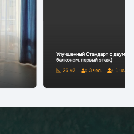
т с двумя кроватями SUTWIN PROMO (с
аж)
1
чел.