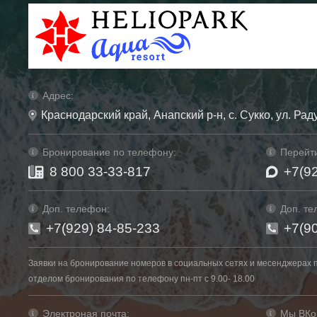
Адрес:
Краснодарский край, Анапский р-н, с. Сукко, ул. Рад
Бронирование по телефону:
Перейти
8 800 33-33-817
+7(9
Доп. телефон:
Доп. те
+7(929) 84-85-233
+7(9
Заявки на бронирование номеров в социальных сетях и месенджерах 
отделом бронирования по телефону пн-пт с 9.00- 18.00
Электроная почта:
Мы ВКо