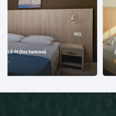
Двухместный Стандарт DBL (с балконом)
22
м2
2
чел.