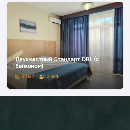
Двухместный Стандарт DBL (с
балконом)
22
м2
2
чел.