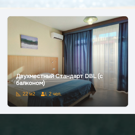
Двухместный Стандарт DBL (с
балконом)
22
м2
2
чел.