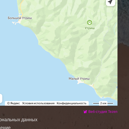
Веб-студия Tezen
сональных данных
шение