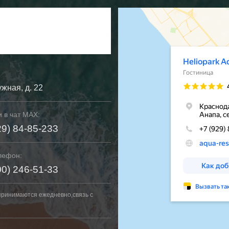
ужная, д. 22
 в чат MAX:
29) 84-85-233
лефон:
00) 246-51-33
принимаются ежедневно,связь с