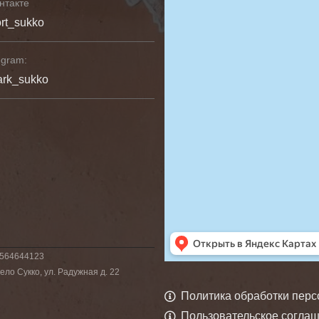
нтакте
rt_sukko
egram:
ark_sukko
6564644123
ло Сукко, ул. Радужная д. 22
Политика обработки пер
Пользовательское согла