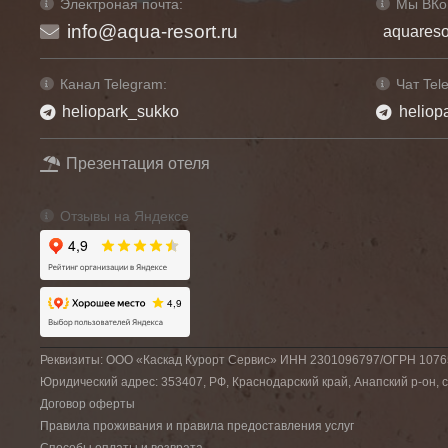
Электроная почта:
Мы ВКо
info@aqua-resort.ru
aquareso
Канал Telegram:
Чат Tel
heliopark_sukko
heliop
Презентация отеля
Отзывы на Яндексе
Реквизиты: ООО «Каскад Курорт Сервис» ИНН 2301096797/ОГРН 107
Юридический адрес: 353407, РФ, Краснодарский край, Анапский р-он, се
Договор оферты
Правила проживания и правила предоставления услуг