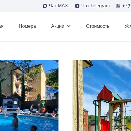
Чат MAX
Чат Telegram
+7(
ая
Номера
Акции
Стоимость
Ус